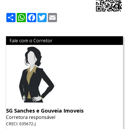
Share
WhatsApp
Facebook
Twitter
Email
Fale com o Corretor
SG Sanches e Gouveia Imoveis
Corretora responsável
CRECI: 035672-J