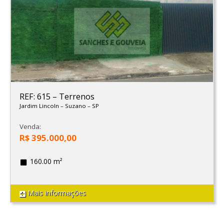
REF: 615
–
Terrenos
Jardim Lincoln
–
Suzano
–
SP
Venda:
R$ 395.000,00
160.00 m²
Mais informações