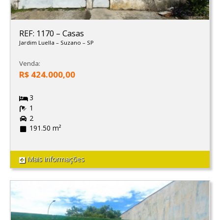
REF: 1170
–
Casas
Jardim Luella
–
Suzano
–
SP
Venda:
R$ 424.000,00
3
1
2
191.50 m²
Mais informações