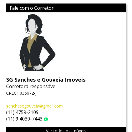
Fale com o Corretor
SG Sanches e Gouveia Imoveis
Corretora responsável
CRECI: 035672-J
sanchesegouveia@gmail.com
(11) 4759-2109
(11) 9 4030-7443
WhatsApp
Ver todos os imóveis