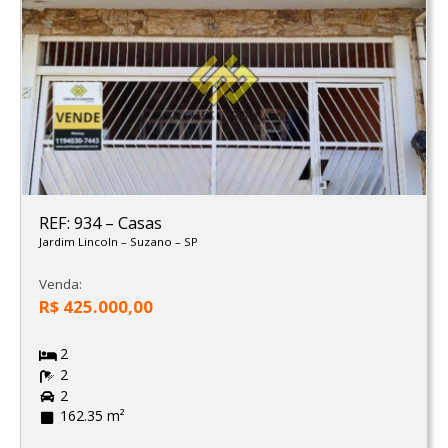
REF: 934
–
Casas
Jardim Lincoln
–
Suzano
–
SP
Venda:
R$ 425.000,00
2
2
2
162.35 m²