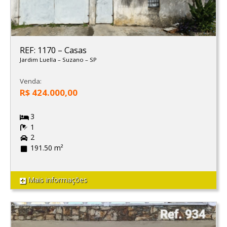
REF: 1170
–
Casas
Jardim Luella
–
Suzano
–
SP
Venda:
R$ 424.000,00
3
1
2
191.50 m²
Mais informações