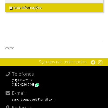
Mais informações
Voltar
Siga-nos nas redes sociais
Telefones
(11) 4759-2109
(11) 9 4030-7443
WhatsApp
E-mail
sanchesegouveia@gmail.com
Endereço