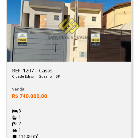
REF: 1207
–
Casas
Cidade Edson
–
Suzano
–
SP
Venda:
R$ 740.000,00
3
1
2
1
111.00 m²