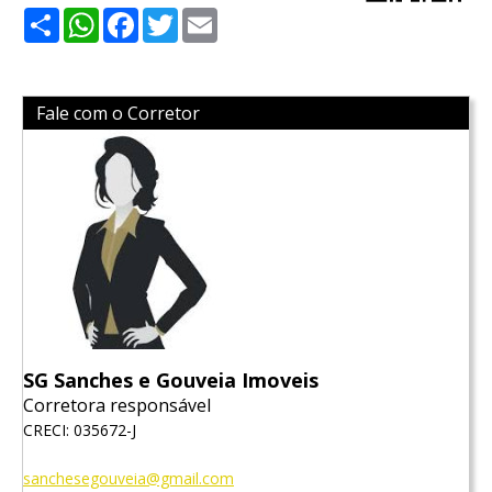
Share
WhatsApp
Facebook
Twitter
Email
Fale com o Corretor
SG Sanches e Gouveia Imoveis
Corretora responsável
CRECI: 035672-J
sanchesegouveia@gmail.com