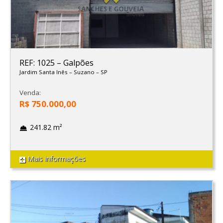
REF: 1025
–
Galpões
Jardim Santa Inês
–
Suzano
–
SP
Venda:
R$ 750.000,00
241.82 m²
Mais informações