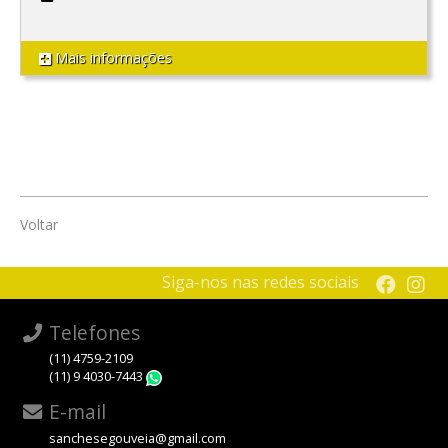
Mais informações
Voltar
Siga-nos nas redes sociais
Telefones
(11) 4759-2109
(11) 9 4030-7443
WhatsApp
E-mail
sanchesegouveia@gmail.com