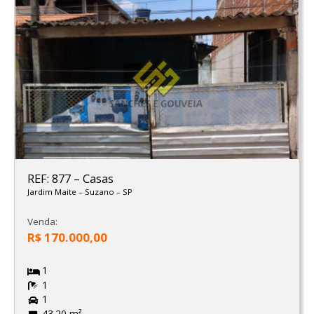
REF: 877
–
Casas
Jardim Maite
–
Suzano
–
SP
Venda:
R$ 170.000,00
1
1
1
43.20 m²