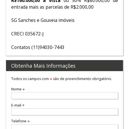
R$160.000,00 á vista
ou 50% R$80.000,00 de
entrada mais as parcelas de R$2.000,00
SG Sanches e Gouveia imóveis
CRECI 035672-J
Contatos (11)94030-7443
Obtenha Mais Informações
Todos os campos com
são de preenchimento obrigatório.
*
Nome
*
E-mail
*
Telefone
*