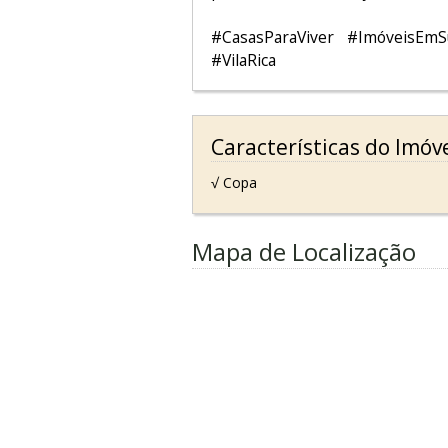
#CasasParaViver #ImóveisEmS
#VilaRica
Características do Imóv
√ Copa
Mapa de Localização