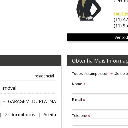
CRECI: 
sanche
(11) 4
(11) 9
Ver to
Obtenha Mais Informaç
Todos os campos com
são de p
*
residencial
Nome
*
 Imóvel
E-mail
*
A + GARAGEM DUPLA NA
| 2 dormitórios | Aceita
Telefone
*