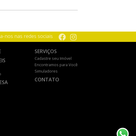
a-nos nas redes sociais
E
SERVIÇOS
Cadastre seu Imóvel
EIS
Encontramos para Você
Simuladores
o
CONTATO
ESA