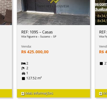
REF: 1095
–
Casas
REF
Vila Figueira
–
Suzano
–
SP
Vila F
Venda:
Vend
R$ 425.000,00
R$ 
2
2
2
1
127.52 m²
Mais informações
Ma