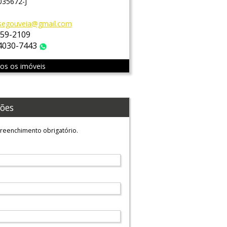
035672-J
segouveia@gmail.com
759-2109
 4030-7443
WhatsApp
dos os imóveis
ões
reenchimento obrigatório.