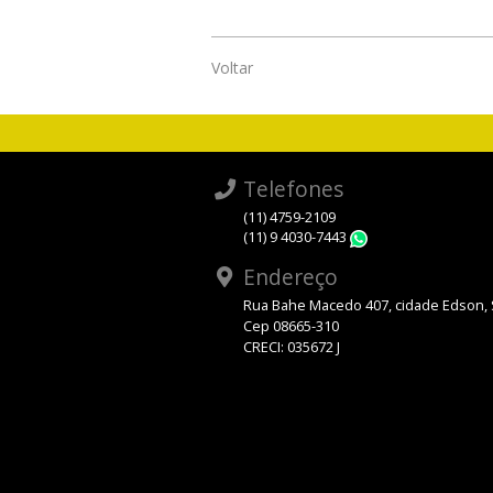
Voltar
Telefones
(11) 4759-2109
(11) 9 4030-7443
WhatsApp
Endereço
Rua Bahe Macedo 407, cidade Edson,
Cep 08665-310
CRECI: 035672 J