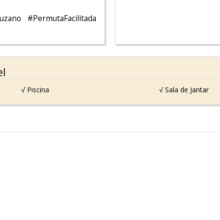
uzano #PermutaFacilitada
el
√ Piscina
√ Sala de Jantar