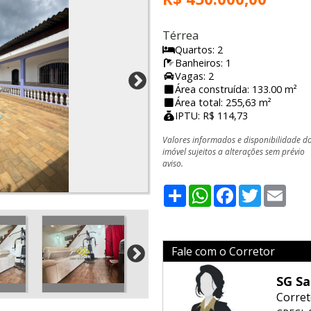
Térrea
Quartos: 2
Banheiros: 1
Vagas: 2
Área construída: 133.00 m²
Área total: 255,63 m²
IPTU: R$ 114,73
Valores informados e disponibilidade d
imóvel sujeitos a alterações sem prévio
aviso.
Share
WhatsApp
Facebook
Twitter
Emai
Fale com o Corretor
SG Sa
Corret