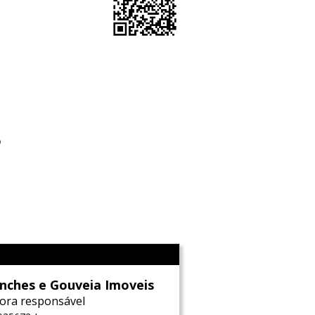
o
l
nches e Gouveia Imoveis
ora responsável