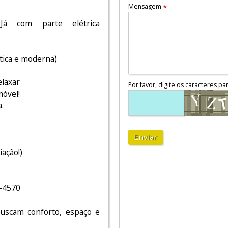
Mensagem
*
á com parte elétrica
tica e moderna)
elaxar
Por favor, digite os caracteres pa
móvel!
.
Enviar
ação!)
-4570
buscam conforto, espaço e