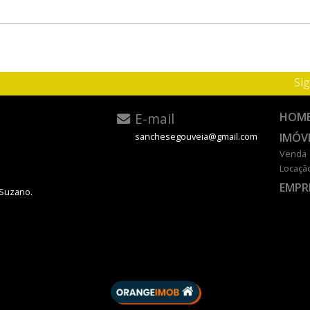
Sig
E-mail
HOM
IMÓV
sanchesegouveia@gmail.com
Venda
Locaçã
EMPR
 Suzano.
DESENVOLVIDO POR