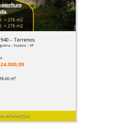
: 940
–
Terrenos
igueira
–
Suzano
–
SP
a:
424.000,00
76.00 m²
is informações