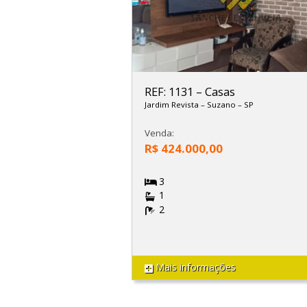
REF: 1131
–
Casas
Jardim Revista
–
Suzano
–
SP
Venda:
R$ 424.000,00
3
1
2
Mais informações