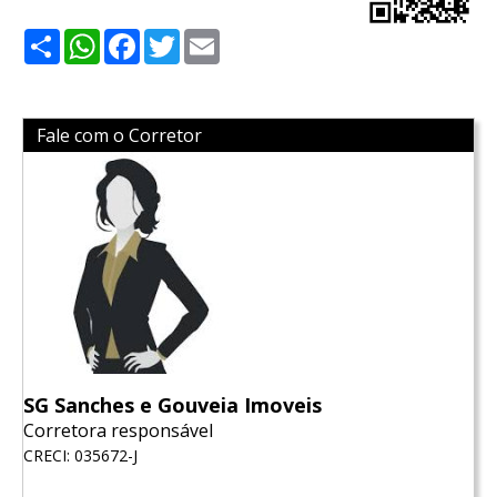
Share
WhatsApp
Facebook
Twitter
Email
Fale com o Corretor
SG Sanches e Gouveia Imoveis
Corretora responsável
CRECI: 035672-J