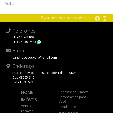
Voltar
Siga-nos nas redes sociais
Telefones
(11) 4759-2109
(11) 9 4030-7443
WhatsApp
E-mail
sanchesegouveia@gmail.com
Endereço
Rua Bahe Macedo 407, cidade Edson, Suzano.
Cep 08665-310
CRECI: 035672 J
HOME
Cadastre seu Imóvel
Encontramos para
IMÓVEIS
Você
Venda
Simuladores
Locação