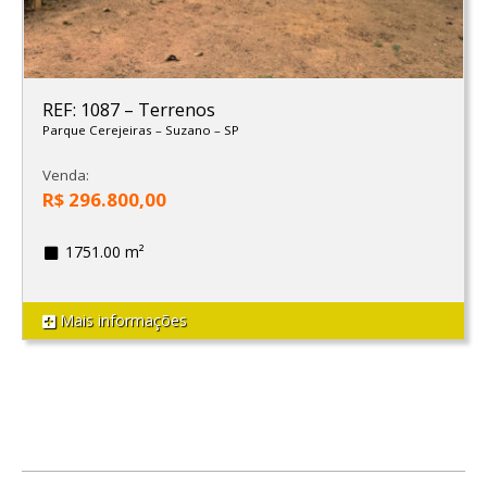
REF: 1087
–
Terrenos
Parque Cerejeiras
–
Suzano
–
SP
Venda:
R$ 296.800,00
1751.00 m²
Mais informações